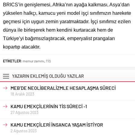
BRICS’in genişlemesi, Afrika’nın ayağa kalkması, Asya’dan
yükselen halkçı, kamucu yeni model işçi sınıfımızın harekete
geçmesi için uygun zemin yaratmaktadır. İşçi sınıfımız ezilen
dünya ile birleşerek hem kendini kurtaracak hem de
Türkiye’yi bağımsızlaştıracak, emperyalist prangaları
kopartıp atacaktır.
ETİKETLER:
memur zammı
,
TİS
YAZARIN EKLEMİŞ OLDUĞU YAZILAR
MEB’DE NEOLİBERALİZMLE HESAPLAŞMA SÜRECİ
18 Aralık 2023
KAMU EMEKÇİLERİNİN TİS SÜRECİ -1
27 Ağustos 2023
KAMU EMEKÇİLERİ İNSANCA YAŞAM İSTİYOR
2 Ağustos 2023