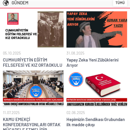
GÜNDEM
TÜMÜ
05.10.2025
31.08.2025
CUMHURİYETİN EĞİTİM
Yapay Zeka Yeni Zübüklerini
FELSEFESİ VE KIZ ORTAOKULU
Arıyor
11.07.2025
02.06.2025
KAMU EMEKÇİ
Hepimizin Sendikası Grubundan
KONFEDERASYONLARI ORTAK
ilk madde çıkışı
MÜCADELE ETMELİDİR