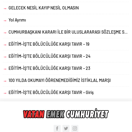
→
GELECEK NESİL KAYIP NESİL OLMASIN
→
Yol Ayrımı
→
CUMHURBAŞKANI KARARI İLE BİR ULUSLARARASI SÖZLEŞME SONA ERDİRİLEBİLİR Mİ?
→
EĞİTİM-İŞ’TE BÖLÜCÜLÜĞE KARŞI TAVIR – 19
→
EĞİTİM-İŞ’TE BÖLÜCÜLÜĞE KARŞI TAVIR – 24
→
EĞİTİM-İŞ’TE BÖLÜCÜLÜĞE KARŞI TAVIR – 23
→
100 YILDA OKUMAYI ÖĞRENEMEDİĞİMİZ İSTİKLAL MARŞI
→
EĞİTİM-İŞ’TE BÖLÜCÜLÜĞE KARŞI TAVIR – Giriş