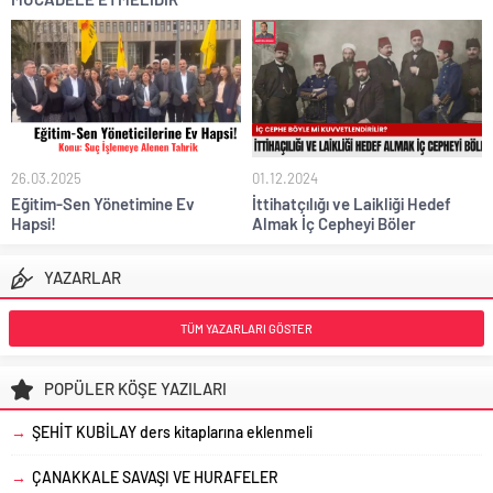
26.03.2025
01.12.2024
Eğitim-Sen Yönetimine Ev
İttihatçılığı ve Laikliği Hedef
Hapsi!
Almak İç Cepheyi Böler
YAZARLAR
TÜM YAZARLARI GÖSTER
POPÜLER KÖŞE YAZILARI
→
ŞEHİT KUBİLAY ders kitaplarına eklenmeli
→
ÇANAKKALE SAVAŞI VE HURAFELER