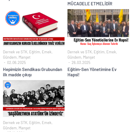
MÜCADELE ETMELİDİR
Dernek ve STK
,
Eğitim
,
Emek
,
Dernek ve STK
,
Eğitim
,
Emek
,
Gündem
,
Manşet
Gündem
,
Manşet
02.06.2025
26.03.2025
Hepimizin Sendikası Grubundan
Eğitim-Sen Yönetimine Ev
ilk madde çıkışı
Hapsi!
Dernek ve STK
,
Eğitim
,
Emek
,
Gündem
,
Manşet