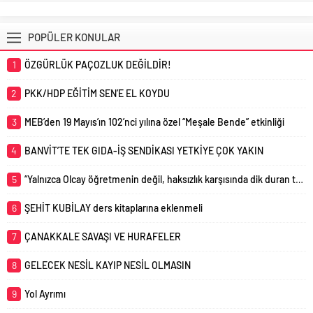
yarışmaları düzenlemiştir. Yapılan
açıklamada: “Bilim insanlarının iklim
değişiklikleriyle birlikte artarak devam
POPÜLER KONULAR
edeceğini bildirdikleri susuzluk ve
kuraklık tehlikesine...
1
ÖZGÜRLÜK PAÇOZLUK DEĞİLDİR!
2
PKK/HDP EĞİTİM SEN’E EL KOYDU
3
MEB’den 19 Mayıs’ın 102’nci yılına özel “Meşale Bende” etkinliği
4
BANVİT’TE TEK GIDA-İŞ SENDİKASI YETKİYE ÇOK YAKIN
5
“Yalnızca Olcay öğretmenin değil, haksızlık karşısında dik duran tüm eğitim çalışanlarının yanında olmaya devam edeceğiz!”
6
ŞEHİT KUBİLAY ders kitaplarına eklenmeli
7
ÇANAKKALE SAVAŞI VE HURAFELER
8
GELECEK NESİL KAYIP NESİL OLMASIN
9
Yol Ayrımı