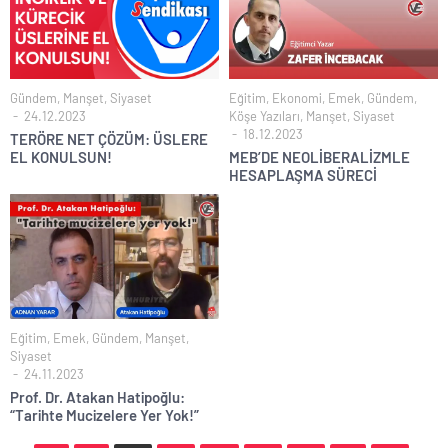
Gündem
,
Manşet
,
Siyaset
Eğitim
,
Ekonomi
,
Emek
,
Gündem
,
24.12.2023
Köşe Yazıları
,
Manşet
,
Siyaset
18.12.2023
TERÖRE NET ÇÖZÜM: ÜSLERE
EL KONULSUN!
MEB’DE NEOLİBERALİZMLE
HESAPLAŞMA SÜRECİ
Eğitim
,
Emek
,
Gündem
,
Manşet
,
Siyaset
24.11.2023
Prof. Dr. Atakan Hatipoğlu:
“Tarihte Mucizelere Yer Yok!”