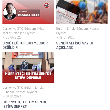
Dernek ve STK
,
Gündem
,
Köşe
Eğitim
,
Emek
,
Gündem
,
Manşet
,
Yazıları
,
Manşet
,
Siyaset
Siyaset
20.04.2023
19.01.2023
ÖRGÜTLÜ TOPLUM MECBUR
SENDİKALI İŞÇİ SAYISI
DEĞİLDİR
AÇIKLANDI!
Dernek ve STK
,
Eğitim
,
Emek
,
Gündem
,
Manşet
,
Siyaset
04.01.2023
HÜRRİYETÇİ EĞİTİM SEN’DE
İSTİFA DEPREMİ