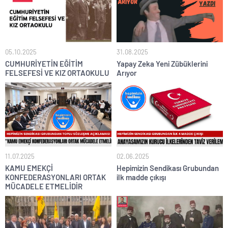
05.10.2025
31.08.2025
CUMHURİYETİN EĞİTİM
Yapay Zeka Yeni Zübüklerini
FELSEFESİ VE KIZ ORTAOKULU
Arıyor
11.07.2025
02.06.2025
KAMU EMEKÇİ
Hepimizin Sendikası Grubundan
KONFEDERASYONLARI ORTAK
ilk madde çıkışı
MÜCADELE ETMELİDİR