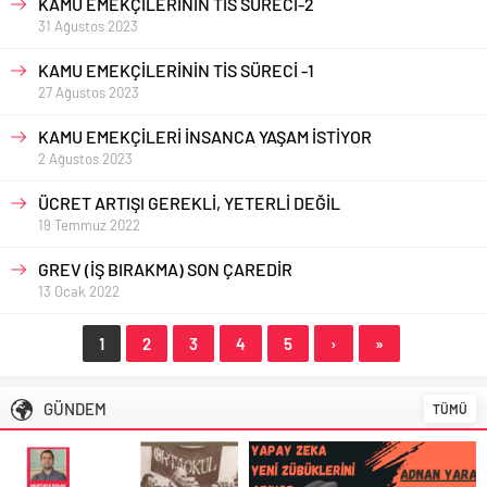
KAMU EMEKÇİLERİNİN TİS SÜRECİ-2
31 Ağustos 2023
KAMU EMEKÇİLERİNİN TİS SÜRECİ -1
27 Ağustos 2023
KAMU EMEKÇİLERİ İNSANCA YAŞAM İSTİYOR
2 Ağustos 2023
ÜCRET ARTIŞI GEREKLİ, YETERLİ DEĞİL
19 Temmuz 2022
GREV (İŞ BIRAKMA) SON ÇAREDİR
13 Ocak 2022
1
2
3
4
5
›
»
GÜNDEM
TÜMÜ