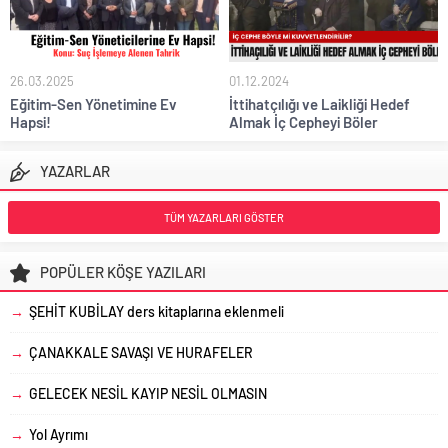
26.03.2025
01.12.2024
Eğitim-Sen Yönetimine Ev
İttihatçılığı ve Laikliği Hedef
Hapsi!
Almak İç Cepheyi Böler
YAZARLAR
TÜM YAZARLARI GÖSTER
POPÜLER KÖŞE YAZILARI
→
ŞEHİT KUBİLAY ders kitaplarına eklenmeli
→
ÇANAKKALE SAVAŞI VE HURAFELER
→
GELECEK NESİL KAYIP NESİL OLMASIN
→
Yol Ayrımı